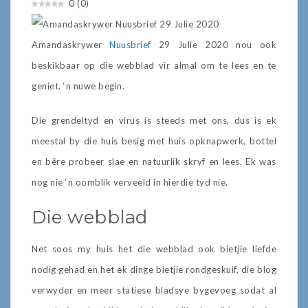
0
(
0
)
Amandaskrywer
Nuusbrief
29 Julie 2020 nou ook
beskikbaar op die webblad vir almal om te lees en te
geniet. ‘n nuwe begin.
Die grendeltyd en virus is steeds met ons, dus is ek
meestal by die huis besig met huis opknapwerk, bottel
en bêre probeer slae en natuurlik skryf en lees. Ek was
nog nie ‘n oomblik verveeld in hierdie tyd nie.
Die webblad
Net soos my huis het die webblad ook bietjie liefde
nodig gehad en het ek dinge bietjie rondgeskuif, die blog
verwyder en meer statiese bladsye bygevoeg sodat al