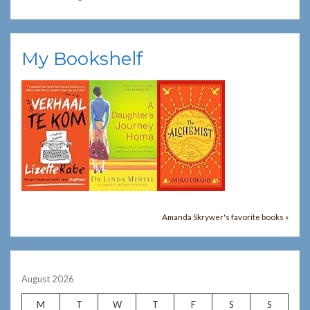
My Bookshelf
Amanda Skrywer's favorite books »
August 2026
M
T
W
T
F
S
S